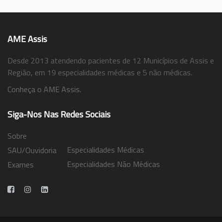
AME Assis
Desde 2013 atendendo pacientes de 12 Municípios de Assis e
Região, em 19 especialidades médicas e 5 não médicas.
Conheça o AME Assis.
Siga-Nos Nas Redes Sociais
Sobre
Especialidades Médicas
SAU/Ouvidoria
Especialidades Não Médicas
Exames
Trabalhe Conosco