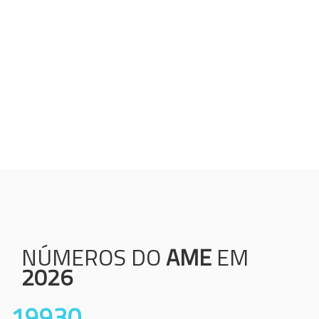
Humanização;
Resolutividade;
Ética;
Transparência;
Comprometimento;
Colaboração.
NÚMEROS DO
AME
EM
2026
19930