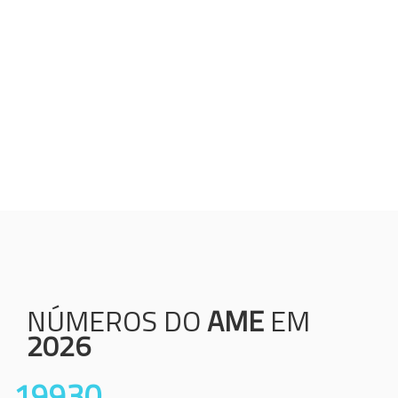
Humanização;
Resolutividade;
Ética;
Transparência;
Comprometimento;
Colaboração.
NÚMEROS DO
AME
EM
2026
19930