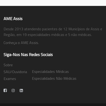
AME Assis
Desde 2013 atendendo pacientes de 12 Municípios de Assis e
Região, em 19 especialidades médicas e 5 não médicas.
Conheça o AME Assis.
Siga-Nos Nas Redes Sociais
Sobre
Especialidades Médicas
SAU/Ouvidoria
Especialidades Não Médicas
Exames
Trabalhe Conosco