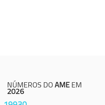
Humanização;
Resolutividade;
Ética;
Transparência;
Comprometimento;
Colaboração.
NÚMEROS DO
AME
EM
2026
19930