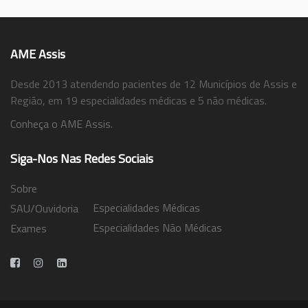
AME Assis
Desde 2013 atendendo pacientes de 12 Municípios de Assis e
Região, em 19 especialidades médicas e 5 não médicas.
Conheça o AME Assis.
Siga-Nos Nas Redes Sociais
Sobre
Especialidades Médicas
SAU/Ouvidoria
Especialidades Não Médicas
Exames
Trabalhe Conosco