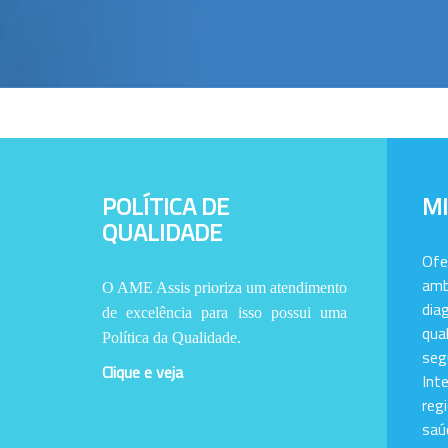
POLÍTICA DE
M
QUALIDADE
Of
amb
O AME Assis prioriza um atendimento
dia
de excelência para isso possui uma
qu
Política da Qualidade.
se
Clique e veja
Int
reg
saú