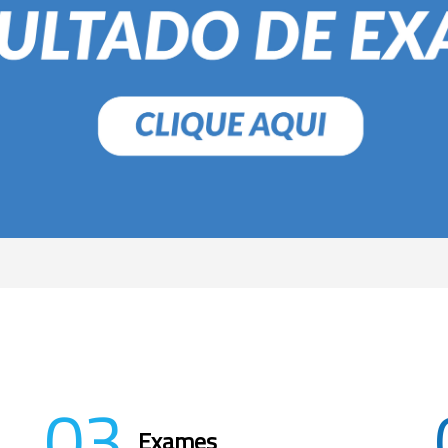
03
Exames