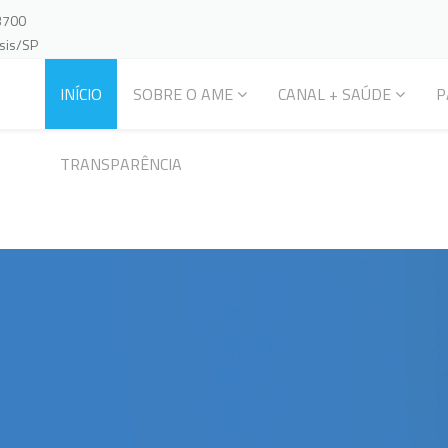
-3700
ssis/SP
INÍCIO
SOBRE O AME
CANAL + SAÚDE
P
TRANSPARÊNCIA