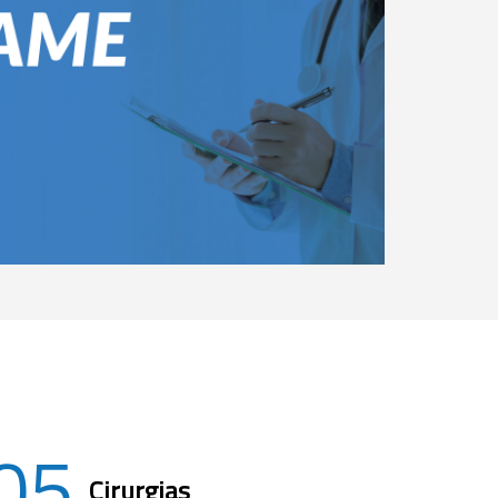
05
Cirurgias