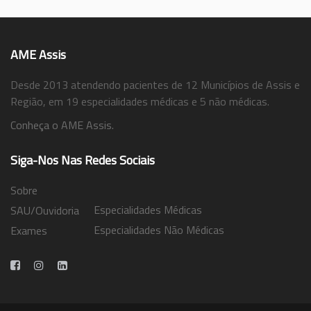
AME Assis
Desde 2013 atendendo pacientes de 12 Municípios de Assis e
Região, em 19 especialidades médicas e 5 não médicas.
Conheça o AME Assis.
Siga-Nos Nas Redes Sociais
Sobre
Especialidades Médicas
SAU/Ouvidoria
Especialidades Não Médicas
Exames
Trabalhe Conosco