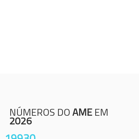
Humanização;
Resolutividade;
Ética;
Transparência;
Comprometimento;
Colaboração.
NÚMEROS DO
AME
EM
2026
19930