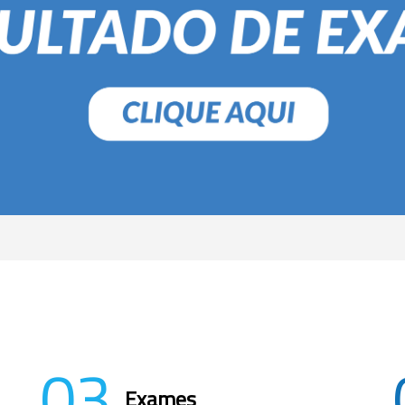
03
Exames