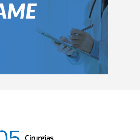
05
Cirurgias