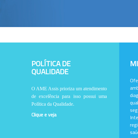
POLÍTICA DE
M
QUALIDADE
Of
amb
O AME Assis prioriza um atendimento
dia
de excelência para isso possui uma
qu
Política da Qualidade.
se
Clique e veja
Int
reg
saú