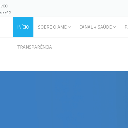
-3700
ssis/SP
INÍCIO
SOBRE O AME
CANAL + SAÚDE
P
TRANSPARÊNCIA