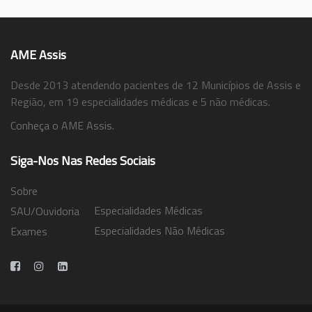
AME Assis
Desde 2013 atendendo pacientes de 12 Municípios de Assis e
Região, em 19 especialidades médicas e 5 não médicas.
Conheça o AME Assis.
Siga-Nos Nas Redes Sociais
Sobre
Especialidades Médicas
SAU/Ouvidoria
Especialidades Não Médicas
Exames
Trabalhe Conosco