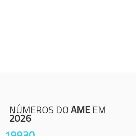
Humanização;
Resolutividade;
Ética;
Transparência;
Comprometimento;
Colaboração.
NÚMEROS DO
AME
EM
2026
19930