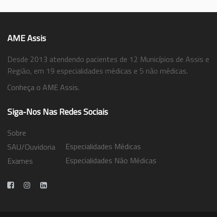
AME Assis
Desde 2013 atendendo pacientes de 12 Municípios de Assis e
Região, em 19 especialidades médicas e 5 não médicas.
Conheça o AME Assis.
Siga-Nos Nas Redes Sociais
Sobre
Especialidades Médicas
SAU/Ouvidoria
Especialidades Não Médicas
Exames
Trabalhe Conosco