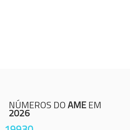
Humanização;
Resolutividade;
Ética;
Transparência;
Comprometimento;
Colaboração.
NÚMEROS DO
AME
EM
2026
19930