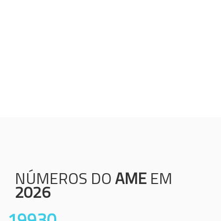
Humanização;
Resolutividade;
Ética;
Transparência;
Comprometimento;
Colaboração.
NÚMEROS DO
AME
EM
2026
19930