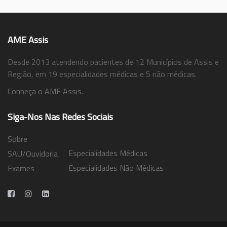
AME Assis
Desde 2013 atendendo pacientes de 12 Municípios de Assis e
Região, em 19 especialidades médicas e 5 não médicas.
Conheça o AME Assis.
Siga-Nos Nas Redes Sociais
Sobre
Especialidades Médicas
SAU/Ouvidoria
Especialidades Não Médicas
Exames
Trabalhe Conosco