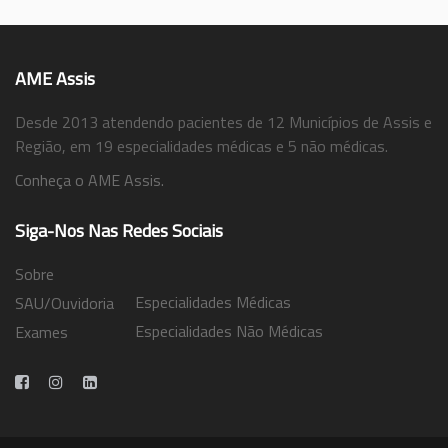
AME Assis
Desde 2013 atendendo pacientes de 12 Municípios de Assis e
Região, em 19 especialidades médicas e 5 não médicas.
Conheça o AME Assis.
Siga-Nos Nas Redes Sociais
Sobre
Especialidades Médicas
SAU/Ouvidoria
Especialidades Não Médicas
Exames
Trabalhe Conosco