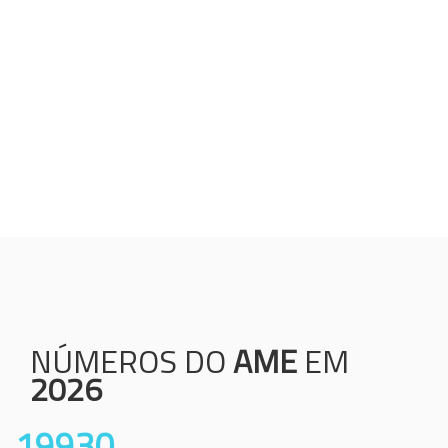
Humanização;
Resolutividade;
Ética;
Transparência;
Comprometimento;
Colaboração.
NÚMEROS DO
AME
EM
2026
19930