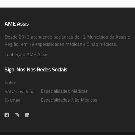
AME Assis
Desde 2013 atendendo pacientes de 12 Municípios de Assis e
Região, em 19 especialidades médicas e 5 não médicas.
Conheça o AME Assis.
Siga-Nos Nas Redes Sociais
Sobre
Especialidades Médicas
SAU/Ouvidoria
Especialidades Não Médicas
Exames
Trabalhe Conosco