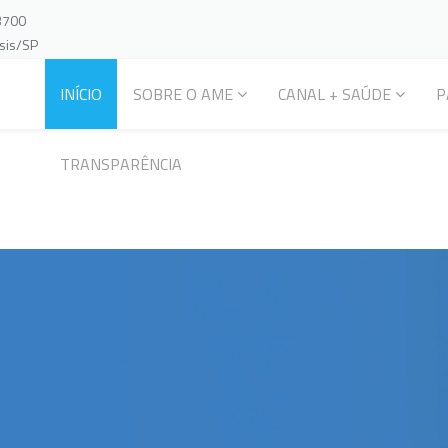
-3700
ssis/SP
INÍCIO
SOBRE O AME
CANAL + SAÚDE
P
TRANSPARÊNCIA