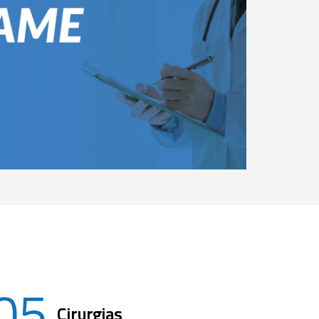
05
Cirurgias