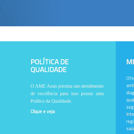
POLÍTICA DE
M
QUALIDADE
Of
amb
O AME Assis prioriza um atendimento
dia
de excelência para isso possui uma
qu
Política da Qualidade.
se
Clique e veja
Int
reg
saú