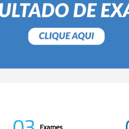
03
Exames