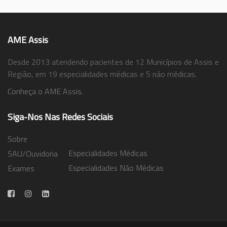
AME Assis
Desde 2013 atendendo pacientes de 12 Municípios de Assis e
Região, em 19 especialidades médicas e 5 não médicas.
Conheça o AME Assis.
Siga-Nos Nas Redes Sociais
Sobre
Especialidades Médicas
SAU/Ouvidoria
Especialidades Não Médicas
Exames
Trabalhe Conosco