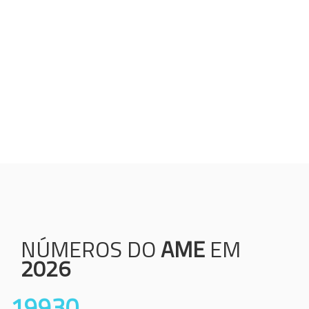
Humanização;
Resolutividade;
Ética;
Transparência;
Comprometimento;
Colaboração.
NÚMEROS DO
AME
EM
2026
19930