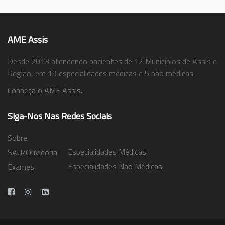
AME Assis
Desde 2013 atendendo pacientes de 12 Municípios de Assis e
Região, em 19 especialidades médicas e 5 não médicas.
Conheça o AME Assis.
Siga-Nos Nas Redes Sociais
Sobre
Especialidades Médicas
SAU/Ouvidoria
Especialidades Não Médicas
Exames
Trabalhe Conosco