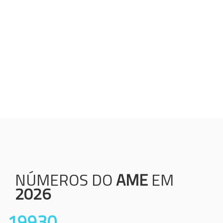
Humanização;
Resolutividade;
Ética;
Transparência;
Comprometimento;
Colaboração.
NÚMEROS DO
AME
EM
2026
19930