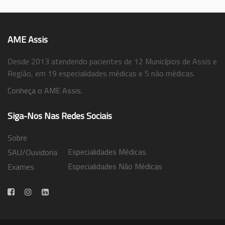
AME Assis
Desde 2013 atendendo pacientes de 12 Municípios de Assis e
Região, em 19 especialidades médicas e 5 não médicas.
Conheça o AME Assis.
Siga-Nos Nas Redes Sociais
Sobre
Especialidades Médicas
SAU/Ouvidoria
Especialidades Não Médicas
Exames
Trabalhe Conosco