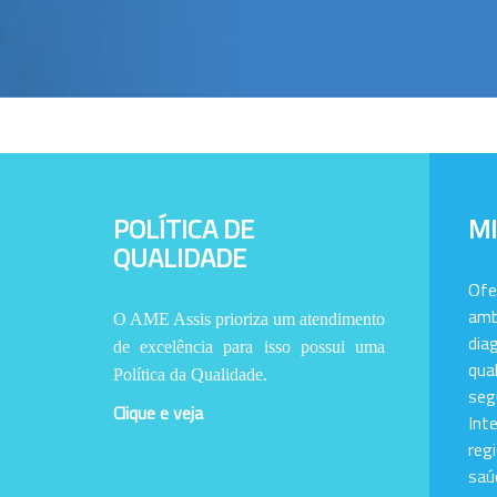
POLÍTICA DE
M
QUALIDADE
Of
amb
O AME Assis prioriza um atendimento
dia
de excelência para isso possui uma
qu
Política da Qualidade.
se
Clique e veja
Int
reg
saú