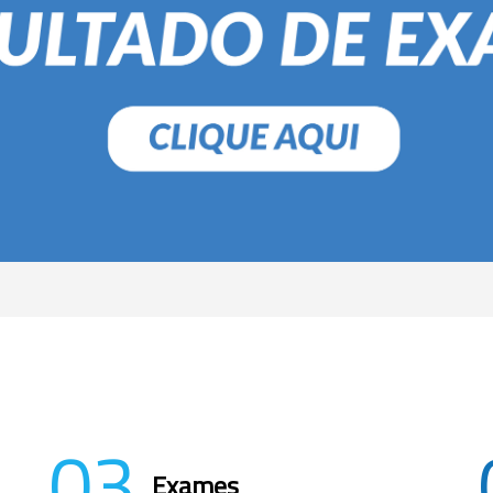
03
Exames