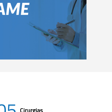
05
Cirurgias