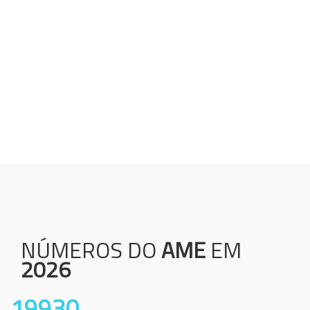
Humanização;
Resolutividade;
Ética;
Transparência;
Comprometimento;
Colaboração.
NÚMEROS DO
AME
EM
2026
19930