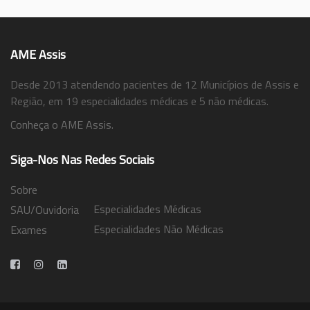
AME Assis
Desde 2013 atendendo pacientes de 12 Municípios de Assis e
Região, em 19 especialidades médicas e 5 não médicas.
Conheça o AME Assis.
Siga-Nos Nas Redes Sociais
Sobre
Especialidades Médicas
SAU/Ouvidoria
Especialidades Não Médicas
Exames
Trabalhe Conosco