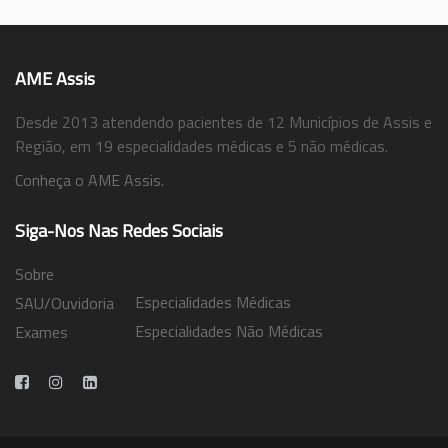
AME Assis
Desde 2013 atendendo pacientes de 12 Municípios de Assis e
Região, em 19 especialidades médicas e 5 não médicas.
Conheça o AME Assis.
Siga-Nos Nas Redes Sociais
Sobre
Especialidades Médicas
SAU/Ouvidoria
Especialidades Não Médicas
Exames
Trabalhe Conosco