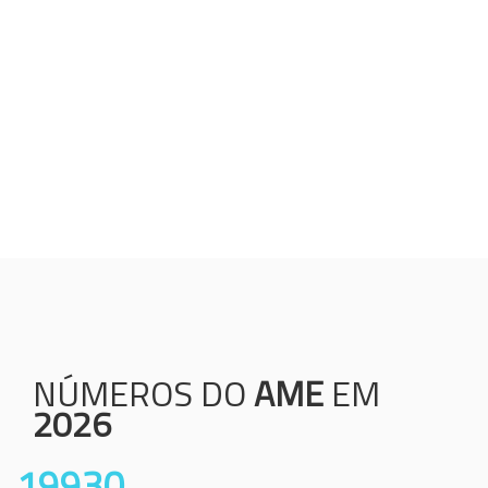
Humanização;
Resolutividade;
Ética;
Transparência;
Comprometimento;
Colaboração.
NÚMEROS DO
AME
EM
2026
19930