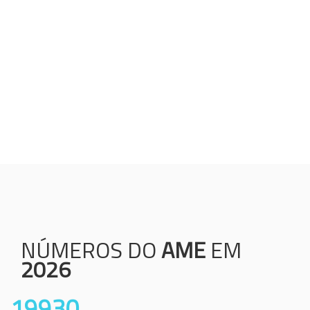
Humanização;
Resolutividade;
Ética;
Transparência;
Comprometimento;
Colaboração.
NÚMEROS DO
AME
EM
2026
19930