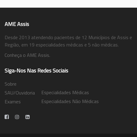
AME Assis
Desde 2013 atendendo pacientes de 12 Municípios de Assis e
Região, em 19 especialidades médicas e 5 não médicas.
Conheça o AME Assis.
Siga-Nos Nas Redes Sociais
Sobre
Especialidades Médicas
SAU/Ouvidoria
Especialidades Não Médicas
Exames
Trabalhe Conosco