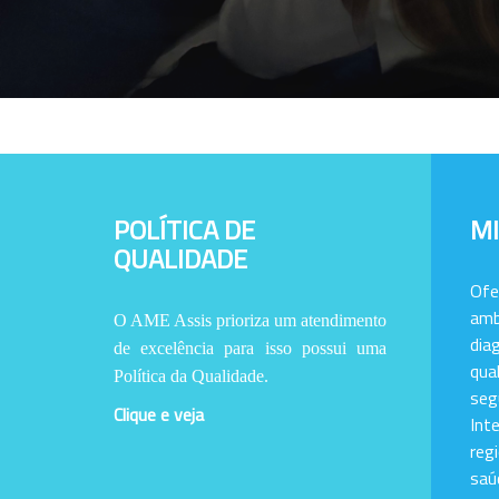
POLÍTICA DE
M
QUALIDADE
Of
amb
O AME Assis prioriza um atendimento
dia
de excelência para isso possui uma
qu
Política da Qualidade.
se
Clique e veja
Int
reg
saú