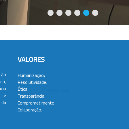
VALORES
tão
Humanização;
da,
Resolutividade;
cia
Ética;
 e
Transparência;
 da
Comprometimento;
Colaboração.