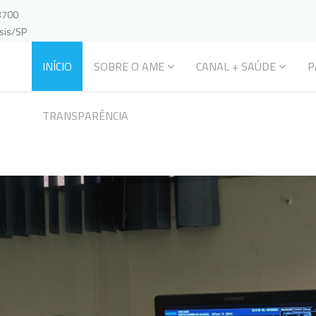
-3700
ssis/SP
INÍCIO
SOBRE O AME
CANAL + SAÚDE
P
TRANSPARÊNCIA