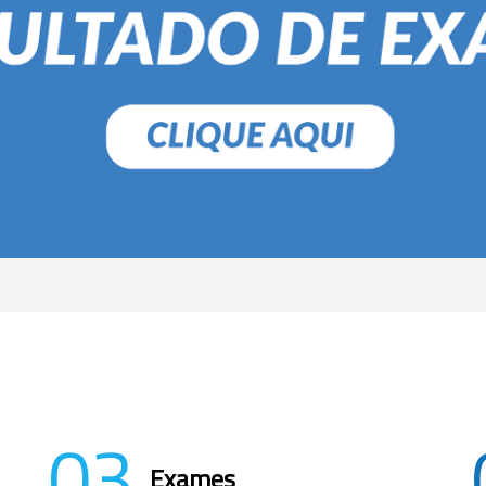
03
Exames