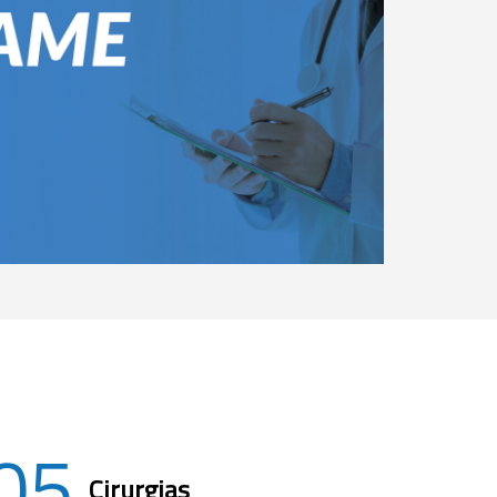
05
Cirurgias