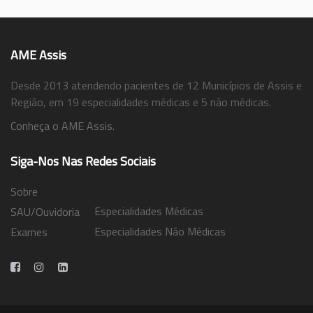
AME Assis
Desde 2013 atendendo pacientes de 12 Municípios de Assis e
Região, em 19 especialidades médicas e 5 não médicas.
Conheça o AME Assis.
Siga-Nos Nas Redes Sociais
Sobre
Especialidades Médicas
SAU/Ouvidoria
Especialidades Não Médicas
Exames
Trabalhe Conosco