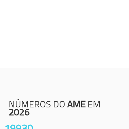
Humanização;
Resolutividade;
Ética;
Transparência;
Comprometimento;
Colaboração.
NÚMEROS DO
AME
EM
2026
19930