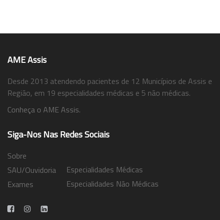
AME Assis
Desde 2013 atendendo pacientes de 12 Municípios de Assis e
Região, em 19 especialidades médicas e 5 não médicas.
Conheça o AME Assis.
Siga-Nos Nas Redes Sociais
Sobre
Especialidades Médicas
SAU/Ouvidoria
Especialidades Não Médicas
Exames
Trabalhe Conosco